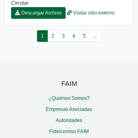
Circular
Visitar sitio externo
Descargar Archivo
1
2
3
4
5
...
FAIM
¿Quiénes Somos?
Empresas Asociadas
Autoridades
Fideicomiso FAIM